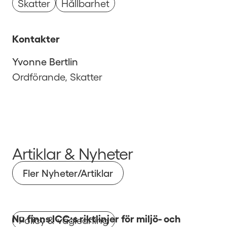
Skatter
Hållbarhet
Kontakter
Yvonne Bertlin
Ordförande, Skatter
Artiklar & Nyheter
Fler Nyheter/Artiklar
Nu finns ICC:s riktlinjer för miljö- och
Policy & vägledning