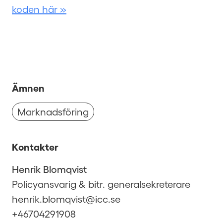
koden här »
Ämnen
Marknadsföring
Kontakter
Henrik Blomqvist
Policyansvarig & bitr. generalsekreterare
henrik.blomqvist@icc.se
+46704291908