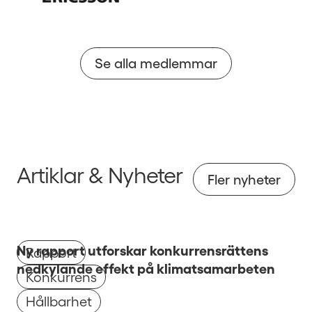
Se alla medlemmar
Artiklar & Nyheter
Fler nyheter
Ny rapport utforskar konkurrensrättens
Rapport
nedkylande effekt på klimatsamarbeten
Konkurrens
Hållbarhet