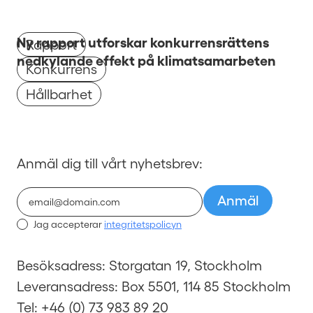
Ny rapport utforskar konkurrensrättens
Rapport
nedkylande effekt på klimatsamarbeten
Konkurrens
Hållbarhet
Anmäl dig till vårt nyhetsbrev:
Jag accepterar
integritetspolicyn
Besöksadress: Storgatan 19, Stockholm
Leveransadress: Box 5501, 114 85 Stockholm
Tel: +46 (0) 73 983 89 20