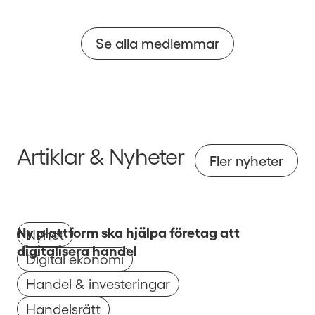
Se alla medlemmar
Artiklar & Nyheter
Fler nyheter
Ny plattform ska hjälpa företag att
Nyhet
digitalisera handel
Digital ekonomi
Handel & investeringar
Handelsrätt