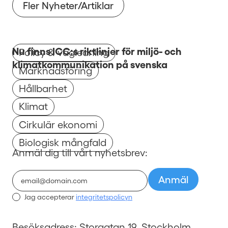
Fler Nyheter/Artiklar
Nu finns ICC:s riktlinjer för miljö- och
Policy & vägledning
klimatkommunikation på svenska
Marknadsföring
Hållbarhet
Klimat
Cirkulär ekonomi
Biologisk mångfald
Anmäl dig till vårt nyhetsbrev:
Jag accepterar
integritetspolicyn
Besöksadress: Storgatan 19, Stockholm