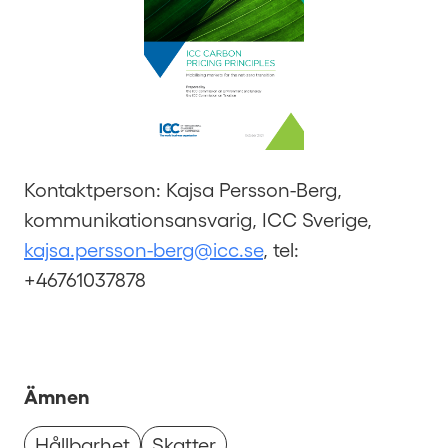
Kontaktperson: Kajsa Persson-Berg,
kommunikationsansvarig, ICC Sverige,
kajsa.persson-berg@icc.se
, tel:
+46761037878
Ämnen
Hållbarhet
Skatter